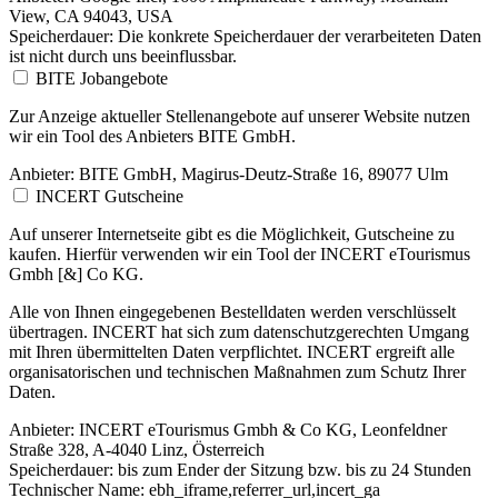
View, CA 94043, USA
Speicherdauer:
Die konkrete Speicherdauer der verarbeiteten Daten
ist nicht durch uns beeinflussbar.
BITE Jobangebote
Zur Anzeige aktueller Stellenangebote auf unserer Website nutzen
wir ein Tool des Anbieters BITE GmbH.
Anbieter:
BITE GmbH, Magirus-Deutz-Straße 16, 89077 Ulm
INCERT Gutscheine
Auf unserer Internetseite gibt es die Möglichkeit, Gutscheine zu
kaufen. Hierfür verwenden wir ein Tool der INCERT eTourismus
Gmbh [&] Co KG.
Alle von Ihnen eingegebenen Bestelldaten werden verschlüsselt
übertragen. INCERT hat sich zum datenschutzgerechten Umgang
mit Ihren übermittelten Daten verpflichtet. INCERT ergreift alle
organisatorischen und technischen Maßnahmen zum Schutz Ihrer
Daten.
Anbieter:
INCERT eTourismus Gmbh & Co KG, Leonfeldner
Straße 328, A-4040 Linz, Österreich
Speicherdauer:
bis zum Ender der Sitzung bzw. bis zu 24 Stunden
Technischer Name:
ebh_iframe,referrer_url,incert_ga