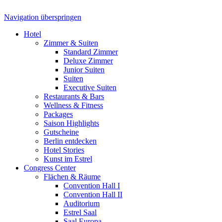
Navigation überspringen
Hotel
Zimmer & Suiten
Standard Zimmer
Deluxe Zimmer
Junior Suiten
Suiten
Executive Suiten
Restaurants & Bars
Wellness & Fitness
Packages
Saison Highlights
Gutscheine
Berlin entdecken
Hotel Stories
Kunst im Estrel
Congress Center
Flächen & Räume
Convention Hall I
Convention Hall II
Auditorium
Estrel Saal
Saal Europa