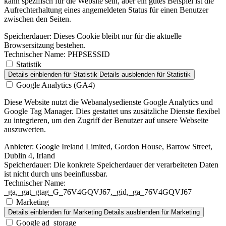
kann spezifisch für die Website sein, aber ein gutes Beispiel ist die
Aufrechterhaltung eines angemeldeten Status für einen Benutzer
zwischen den Seiten.
Speicherdauer:
Dieses Cookie bleibt nur für die aktuelle
Browsersitzung bestehen.
Technischer Name:
PHPSESSID
Statistik
Details einblenden
für Statistik
Details ausblenden
für Statistik
Google Analytics (GA4)
Diese Website nutzt die Webanalysedienste Google Analytics und
Google Tag Manager. Dies gestattet uns zusätzliche Dienste flexibel
zu integrieren, um den Zugriff der Benutzer auf unsere Webseite
auszuwerten.
Anbieter:
Google Ireland Limited, Gordon House, Barrow Street,
Dublin 4, Irland
Speicherdauer:
Die konkrete Speicherdauer der verarbeiteten Daten
ist nicht durch uns beeinflussbar.
Technischer Name:
_ga,_gat_gtag_G_76V4GQVJ67,_gid,_ga_76V4GQVJ67
Marketing
Details einblenden
für Marketing
Details ausblenden
für Marketing
Google ad_storage