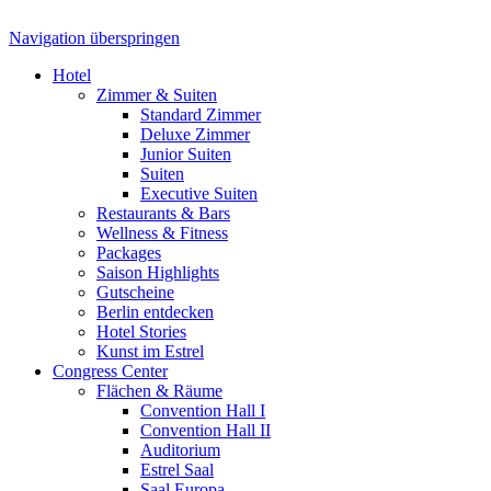
Navigation überspringen
Hotel
Zimmer & Suiten
Standard Zimmer
Deluxe Zimmer
Junior Suiten
Suiten
Executive Suiten
Restaurants & Bars
Wellness & Fitness
Packages
Saison Highlights
Gutscheine
Berlin entdecken
Hotel Stories
Kunst im Estrel
Congress Center
Flächen & Räume
Convention Hall I
Convention Hall II
Auditorium
Estrel Saal
Saal Europa