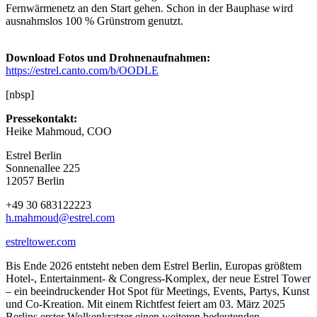
Fernwärmenetz an den Start gehen. Schon in der Bauphase wird
ausnahmslos 100 % Grünstrom genutzt.
Download Fotos und Drohnenaufnahmen:
https://estrel.canto.com/b/OODLE
[nbsp]
Pressekontakt:
Heike Mahmoud, COO
Estrel Berlin
Sonnenallee 225
12057 Berlin
+49 30 683122223
h.mahmoud@estrel.com
estreltower.com
Bis Ende 2026 entsteht neben dem Estrel Berlin, Europas größtem
Hotel-, Entertainment- & Congress-Komplex, der neue Estrel Tower
– ein beeindruckender Hot Spot für Meetings, Events, Partys, Kunst
und Co-Kreation. Mit einem Richtfest feiert am 03. März 2025
Berlins erster Wolkenkratzer einen weiteren bedeutenden