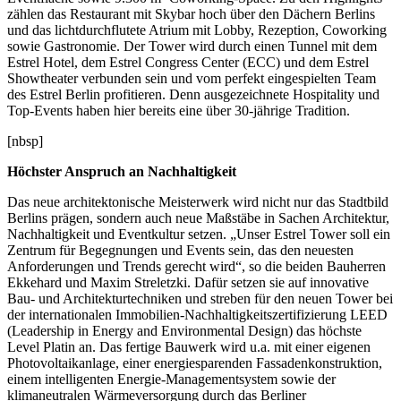
zählen das Restaurant mit Skybar hoch über den Dächern Berlins
und das lichtdurchflutete Atrium mit Lobby, Rezeption, Coworking
sowie Gastronomie. Der Tower wird durch einen Tunnel mit dem
Estrel Hotel, dem Estrel Congress Center (ECC) und dem Estrel
Showtheater verbunden sein und vom perfekt eingespielten Team
des Estrel Berlin profitieren. Denn ausgezeichnete Hospitality und
Top-Events haben hier bereits eine über 30-jährige Tradition.
[nbsp]
Höchster Anspruch an Nachhaltigkeit
Das neue architektonische Meisterwerk wird nicht nur das Stadtbild
Berlins prägen, sondern auch neue Maßstäbe in Sachen Architektur,
Nachhaltigkeit und Eventkultur setzen. „Unser Estrel Tower soll ein
Zentrum für Begegnungen und Events sein, das den neuesten
Anforderungen und Trends gerecht wird“, so die beiden Bauherren
Ekkehard und Maxim Streletzki. Dafür setzen sie auf innovative
Bau- und Architekturtechniken und streben für den neuen Tower bei
der internationalen Immobilien-Nachhaltigkeitszertifizierung LEED
(Leadership in Energy and Environmental Design) das höchste
Level Platin an. Das fertige Bauwerk wird u.a. mit einer eigenen
Photovoltaikanlage, einer energiesparenden Fassadenkonstruktion,
einem intelligenten Energie-Managementsystem sowie der
klimaneutralen Wärmeversorgung durch das Berliner