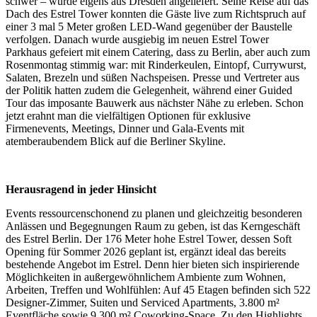
schwer – wurde eigens aus Dresden angeliefert. Seine Reise auf das
Dach des Estrel Tower konnten die Gäste live zum Richtspruch auf
einer 3 mal 5 Meter großen LED-Wand gegenüber der Baustelle
verfolgen. Danach wurde ausgiebig im neuen Estrel Tower
Parkhaus gefeiert mit einem Catering, dass zu Berlin, aber auch zum
Rosenmontag stimmig war: mit Rinderkeulen, Eintopf, Currywurst,
Salaten, Brezeln und süßen Nachspeisen. Presse und Vertreter aus
der Politik hatten zudem die Gelegenheit, während einer Guided
Tour das imposante Bauwerk aus nächster Nähe zu erleben. Schon
jetzt erahnt man die vielfältigen Optionen für exklusive
Firmenevents, Meetings, Dinner und Gala-Events mit
atemberaubendem Blick auf die Berliner Skyline.
Herausragend in jeder Hinsicht
Events ressourcenschonend zu planen und gleichzeitig besonderen
Anlässen und Begegnungen Raum zu geben, ist das Kerngeschäft
des Estrel Berlin. Der 176 Meter hohe Estrel Tower, dessen Soft
Opening für Sommer 2026 geplant ist, ergänzt ideal das bereits
bestehende Angebot im Estrel. Denn hier bieten sich inspirierende
Möglichkeiten in außergewöhnlichem Ambiente zum Wohnen,
Arbeiten, Treffen und Wohlfühlen: Auf 45 Etagen befinden sich 522
Designer-Zimmer, Suiten und Serviced Apartments, 3.800 m²
Eventfläche sowie 9.300 m² Coworking-Space. Zu den Highlights