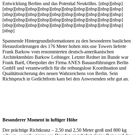
Entwicklung Berlins und das Potential Neuköllns. [nbsp][nbsp]
[nbsp][nbsp][nbsp][nbsp][nbsp][nbsp][nbsp][nbsp][nbsp][nbsp]
[nbsp][nbsp][nbsp][nbsp][nbsp][nbsp][nbsp][nbsp][nbsp][nbsp]
[nbsp][nbsp][nbsp][nbsp][nbsp][nbsp][nbsp][nbsp][nbsp][nbsp]
[nbsp][nbsp][nbsp][nbsp][nbsp][nbsp][nbsp][nbsp][nbsp][nbsp]
[nbsp]
Spannende Hintergrundinformationen zu den besonderen baulichen
Herausforderungen des 176 Meter hohen mix-use Towers lieferte
Frank Barkow vom renommierten deutsch-amerikanischen
Architektenbüro Barkow Leibinger. Letzter Redner im Bunde war
Frank Bartl, Oberpolier der Firma ANES Bauausführungen Berlin
GmbH und verantwortlich für die reibungslose Koordination und
Qualitätssicherung des neuen Wahrzeichens von Berlin. Sein
Richtspruch in Gedichtform kam bei den Anwesenden sehr gut an.
Besonderer Moment in luftiger Höhe
Der prächtige Richtkranz – 2,50 mal 2,50 Meter groß und 800 kg