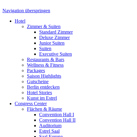
Navigation überspringen
Hotel
Zimmer & Suiten
Standard Zimmer
Deluxe Zimmer
Junior Suiten
Suiten
Executive Suiten
Restaurants & Bars
Wellness & Fitness
Packages
Saison Highlights
Gutscheine
Berlin entdecken
Hotel Stories
Kunst im Estrel
Congress Center
Flächen & Räume
Convention Hall I
Convention Hall II
Auditorium
Estrel Saal
Saal Europa